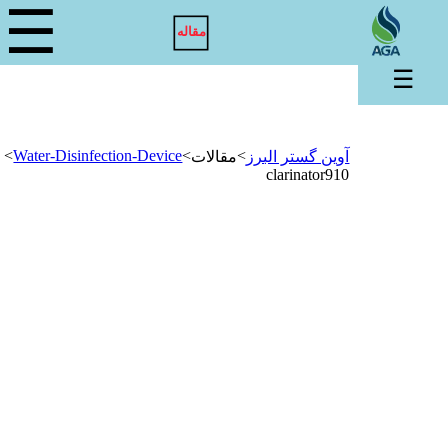
☰
مقاله
☰
>
Water-Disinfection-Device
>
>
آوین گستر البرز
مقالات
clarinator910