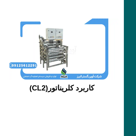
کاربرد کلریناتور(CL2)