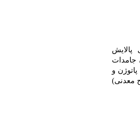
 پالایش
 جامدات
پاتوژن و
ح معدنی)