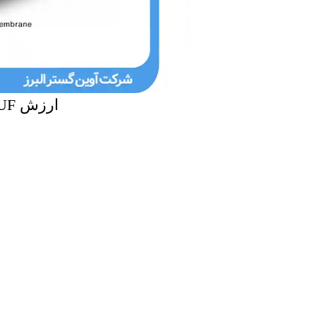
ارزش UF در آوین گستر البز