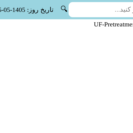
🔍
تاریخ روز: 1405-05-15
UF-Pretreatme