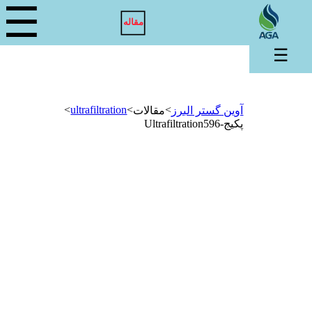
☰
مقاله
☰
>
ultrafiltration
>
>
آوین گستر البرز
مقالات
پکیج-Ultrafiltration596