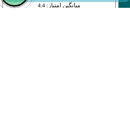
میانگین امتیاز: 4.4
★
★
★
★
★
پرسش‌های متداول
چه تفاوتی بین UF و روش‌های دیگر تصفیه آب
وجود دارد؟
چه نوع فیلترهایی به منظور UF بهره برداری
می‌شود؟
آیا مصرف انرژی UF تطبیق با سایر فناوری‌های
تصفیه اب کمتر است؟
چه تفاوت‌هایی بین UF و ممبران
Nanofiltration (NF) وجود دارد؟
چت بات