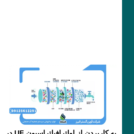
به کاربردن از اولترافیلتراسیون UF در