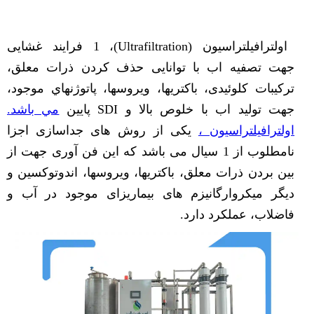
اولترافيلتراسيون (Ultrafiltration)، 1 فرایند غشایی
جهت تصفیه اب با توانایی حذف کردن ذرات معلق،
ترکیبات کلوئیدی، باكتريها، ويروسها، پاتوژنهاي موجود،
جهت توليد اب با خلوص بالا و SDI پايين
مي باشد.
اولترافیلتراسیون ،
یکی از روش های جداسازی اجزا
نامطلوب از 1 سیال می باشد که این فن آوری جهت از
بین بردن ذرات معلق، باكتريها، ويروسها، اندوتوكسين و
ديگر میکروارگانیزم های بیماری­زای موجود در آب و
فاضلاب، عملکرد دارد.