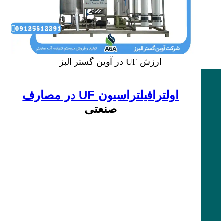
ارزش UF در آوین گستر البز
اولترافیلتراسیون UF در مصارف
صنعتی