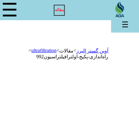
☰
مقاله
☰
>
ultrafiltration
>
>
آوین گستر البرز
مقالات
راه‌اندازی-پکیج-اولترافیلتراسیون992