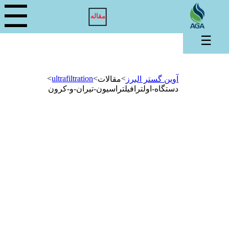
☰
مقاله
☰
>
ultrafiltration
>
>
آوین گستر البرز
مقالات
دستگاه-اولترافیلتراسیون-تیران-و-کرون