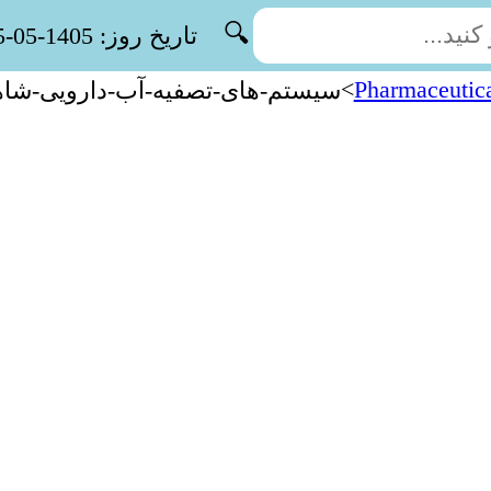
🔍
تاریخ روز: 1405-05-15
>
Pharmaceutica
سیستم-های-تصفیه-آب-دارویی-شاه