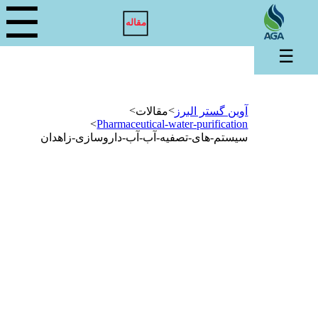
☰
مقاله
☰
>
>
آوین گستر البرز
مقالات
>
Pharmaceutical-water-purification
سیستم-های-تصفیه-آب-آب-داروسازی-زاهدان