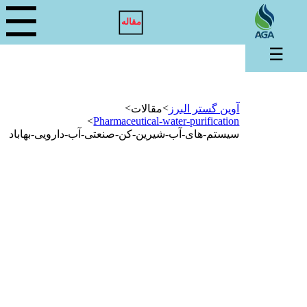
☰
مقاله
☰
>
>
آوین گستر البرز
مقالات
>
Pharmaceutical-water-purification
سیستم-های-آب-شیرین-کن-صنعتی-آب-دارویی-بهاباد