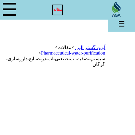
☰
مقاله
☰
>
>
آوین گستر البرز
مقالات
>
Pharmaceutical-water-purification
سیستم-تصفیه-آب-صنعتی-اب-در-صنایع-داروسازی-
گرگان