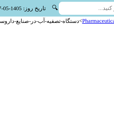
🔍
تاریخ روز: 1405-05-17
>
Pharmaceutica
دستگاه-تصفیه-آب-در-صنایع-داروسا