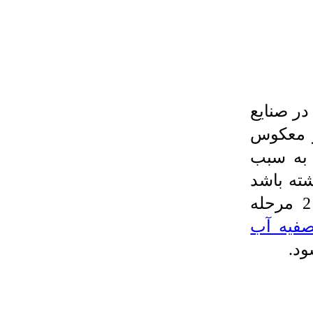
در صنایع
ز معکوس
به سبب
شته باشد
و تقریبا از تمامی املاح آزاد باشد از 2 مرحله
فیه آب
ود.