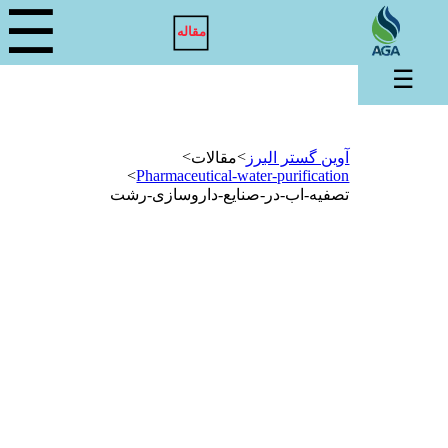
☰
مقاله
☰
>
>
آوین گستر البرز
مقالات
>
Pharmaceutical-water-purification
تصفیه-اب-در-صنایع-داروسازی-رشت