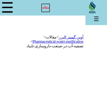
☰
مقاله
☰
>
>
آوین گستر البرز
مقالات
>
Pharmaceutical-water-purification
تصفیه-آب-در-صنعت-داروسازی-تایباد