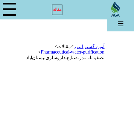
☰
مقاله
☰
>
>
آوین گستر البرز
مقالات
>
Pharmaceutical-water-purification
تصفیه-آب-در-صنایع-داروسازی-بستان‌آباد