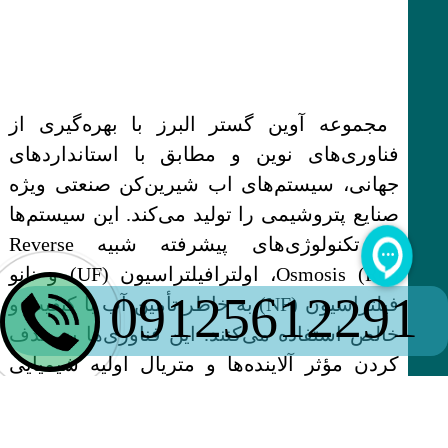
مجموعه آوین گستر البرز با بهره‌گیری از
فناوری‌های نوین و مطابق با استانداردهای
جهانی، سیستم‌های اب شیرین‌کن صنعتی ویژه
صنایع پتروشیمی را تولید می‌کند. این سیستم‌ها
از تکنولوژی‌های پیشرفته شبیه Reverse
Osmosis (RO)، اولترافیلتراسیون (UF) و نانو
09125612291
فیلتراسیون (NF) به خاطر تأمین آب با کیفیت و
خالص استفاده می‌کنند. این فناوری‌ها به حذف
کردن مؤثر آلاینده‌ها و متریال اولیه شیمیایی
کمک کرده و کیفیت آب را توسعه می‌بخشند.
مدلسازی و گنجایش این سیستم‌ها به‌طور