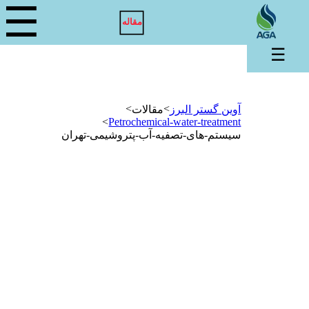
☰
مقاله
☰
>
>
آوین گستر البرز
مقالات
>
Petrochemical-water-treatment
سیستم-های-تصفیه-آب-پتروشیمی-تهران