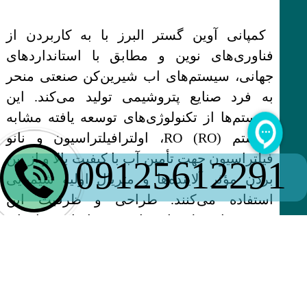
کمپانی آوین گستر البرز با به کاربردن از
فناوری‌های نوین و مطابق با استانداردهای
جهانی، سیستم‌های اب شیرین‌کن صنعتی منحر
به فرد صنایع پتروشیمی تولید می‌کند. این
سیستم‌ها از تکنولوژی‌های توسعه یافته مشابه
سیستم RO (RO)، اولترافیلتراسیون و نانو
فیلتراسیون جهت تأمین آب با کیفیت بالا و از بین
09125612291
بردن مؤثر آلاینده‌ها و متریال اولیه شیمیایی
استفاده می‌کنند. طراحی و ظرفیت این
سیستم‌ها به‌طور اختصاصی بر اساس نیازهای
صنف پتروشیمی و فرآیندهای تولید آن‌ها انجام
می‌شود تا عملکرد بهینه، صرفه‌جویی در مصرف
آب و تطابق کامل با استانداردهای محیط‌زیستی
و صنعتی تضمین شود.