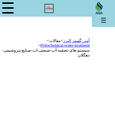
☰
مقاله
☰
>
>
آوین گستر البرز
مقالات
>
Petrochemical-water-treatment
سیستم-های-تصفیه-آب-صنعتی-اب-صنایع-پتروشیمی-
دهگلان