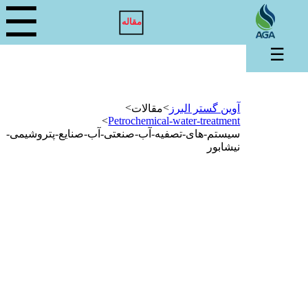
☰
مقاله
☰
>
>
آوین گستر البرز
مقالات
>
Petrochemical-water-treatment
سیستم-های-تصفیه-آب-صنعتی-آب-صنایع-پتروشیمی-
نیشابور