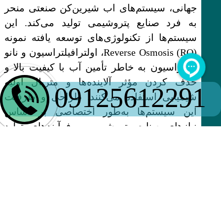
جهانی، سیستم‌های اب شیرین‌کن صنعتی منحر
به فرد صنایع پتروشیمی تولید می‌کند. این
سیستم‌ها از تکنولوژی‌های توسعه یافته نمونه
Reverse Osmosis (RO)، اولترافیلتراسیون و نانو
فیلتراسیون به خاطر تأمین آب با کیفیت بالا و
حذف کردن مؤثر آلاینده‌ها و متریال اولیه
09125612291
شیمیایی استفاده می‌کنند. طراحی و ظرفیت
این سیستم‌ها به‌طور اختصاصی بر اساس
نیازهای صنایع پتروشیمی و فرآیندهای تولید
آن‌ها انجام می‌شود تا عملکرد بهینه، صرفه‌جویی
در مصرف اب و تطابق کامل با استانداردهای
محیط‌زیستی و صنعتی اطمینان شود.