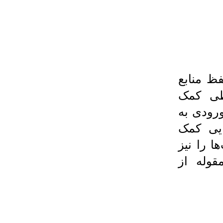
ظ منابع
طی کمک
ورودی به
رایی کمک
ا را نیز
قوله از