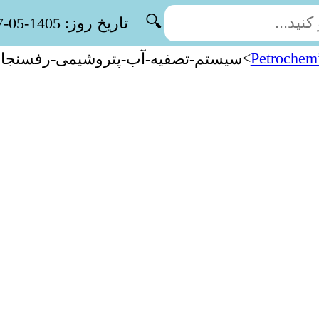
🔍
تاریخ روز: 1405-05-17
>
Petrochemi
سیستم-تصفیه-آب-پتروشیمی-رفسنجا