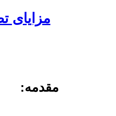
مزایای ت
مقدمه: