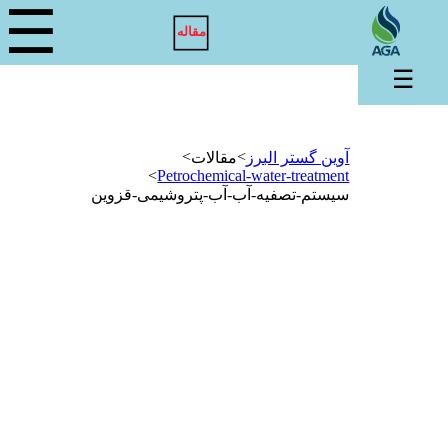
☰
مقاله
☰
>
>
آوین گستر البرز
مقالات
>
Petrochemical-water-treatment
سیستم-تصفیه-آب-آب-پتروشیمی-قزوین