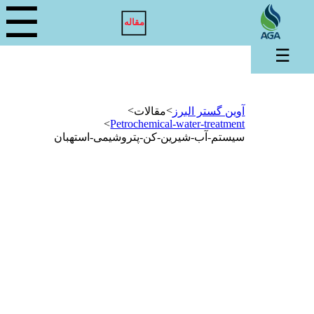
☰
مقاله
☰
>
>
آوین گستر البرز
مقالات
>
Petrochemical-water-treatment
سیستم-آب-شیرین-کن-پتروشیمی-استهبان