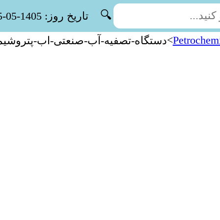
🔍
تاریخ روز: 1405-05-15
>
Petrochemi
دستگاه-تصفیه-آب-صنعتی-اب-پتروشی