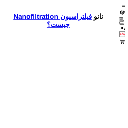
☰
نانو
فیلتراسیون Nanofiltration
چیست؟
📲
مقالات