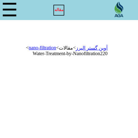
☰
مقاله
>
nano-filtration
>
>
آوین گستر البرز
مقالات
Water-Treatment-by-Nanofiltration220