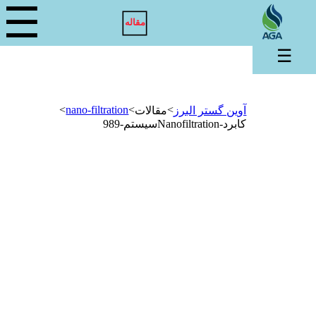
☰
مقاله
☰
>
nano-filtration
>
>
آوین گستر البرز
مقالات
کابرد-Nanofiltrationسیستم-989