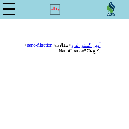
☰
مقاله
>
nano-filtration
>
>
آوین گستر البرز
مقالات
پکیج-Nanofiltration570