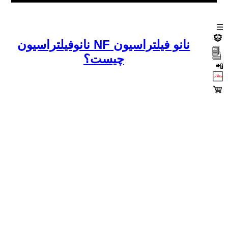
☰
نانو فیلتراسیون NF نانوفیلتراسیون
چیست؟
📲
مقالات