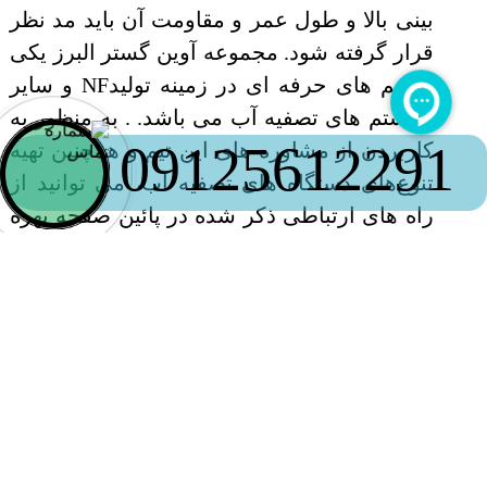
بینی بالا و طول عمر و مقاومت آن باید مد نظر
قرار گرفته شود. مجموعه آوین گستر البرز یکی
از تیم های حرفه ای در زمینه تولیدNF و سایر
سیستم های تصفیه آب می باشد. . به منظور به
09125612291
کاربردن از مشاوره های این تیم و همچنین تهیه
تنوع‌های دستگاه های تصفیه آب، می توانید از
راه های ارتباطی ذکر شده در پائین صفحه بهره
برداری نمایید.