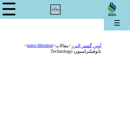
☰
مقاله
☰
>
nano-filtration
>
>
آوین گستر البرز
مقالات
نانوفیلتراسیون-Technology