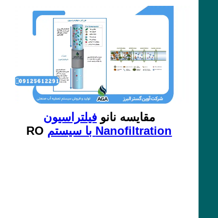
مقایسه نانو
فیلتراسیون
Nanofiltration با سیستم
RO