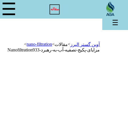
☰
مقاله
☰
>
nano-filtration
>
>
آوین گستر البرز
مقالات
مزایای-پکیج-تصفیه-آب-به-رهبرد-Nanofiltration933