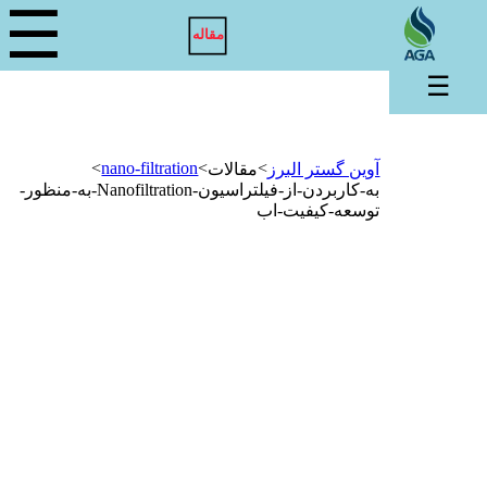
☰
مقاله
☰
>
nano-filtration
>
>
آوین گستر البرز
مقالات
به-کاربردن-از-فیلتراسیون-Nanofiltration-به-منظور-
توسعه-کیفیت-اب