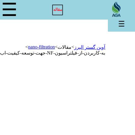
☰
مقاله
☰
>
nano-filtration
>
>
آوین گستر البرز
مقالات
به-کاربردن-از-فیلتراسیون-NF-جهت-توسعه-کیفیت-اب