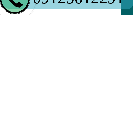
بهاء سیستم‌های
Microfiltration تحت تأثیر
چندین عامل کلیدی قرار دارد. نوع و کیفیت
فیلترها، گنجایش و دبی مورد نیاز، و پیچیدگی
طراحی تأثیر مستقیم بر هزینه‌ها دارند. همچنین،
استفاده از فناوری‌های پیشرفته، هزینه‌های
مونتاژ و راه‌اندازی، و خدمات پس از فروش نیز
بر ارزش نهایی تأثیر می‌گذارند. برند سازنده و
نوسانات قیمت مواد پایه و نرخ ارز نیز از عوامل
حیاتی هستند. جهت گزینش مناسب، توجه به این
عوامل ضروری موجود تا سیستم با کیفیت و
مقرون به صرفه‌ای تهیه کنید.