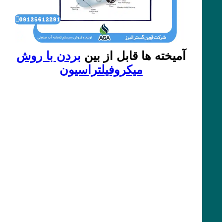
آمیخته ها قابل از بین
بردن با روش
میکروفیلتراسیون