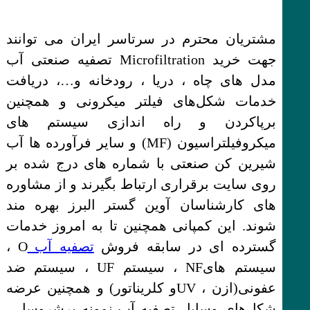
مشتریان محترم در سرتاسر ایران می توانند
جهت خرید Microfiltration تصفیه صنعتی آب
مدل های چاه ، دریا ، رودخانه و…، دریافت
خدمات شکل‌های فیلتر میکرونی و همچنین
برپاکردن و راه اندازی سیستم های
میکروفیلتراسیون (MF) و سایر فرآورده ها آب
شیرین کن صنعتی با شماره های درج شده بر
روی سایت برقراری ارتباط بگیرند و از مشاوره
های کارشناسان آوین گستر البرز بهره مند
شوند. این کمپانی همچنین تا به امروز خدمات
گسترده ای در سابقه فروش
تصفیه آب
O ،
سیستم هایNF ، سیستم UF ، سیستم ضد
عفونی(ازن ، UVو کلریناتور) و همچنین عرضه
شکل‌های وسایل تصفیه آب نمونه پرشروسل ،