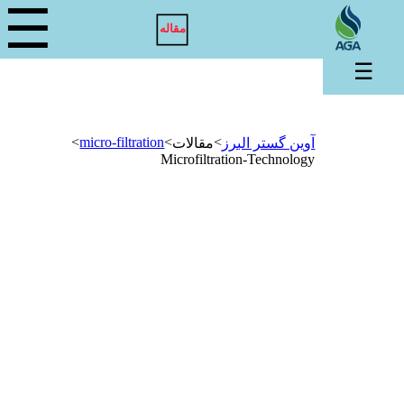
☰
مقاله
☰
>
micro-filtration
>
>
آوین گستر البرز
مقالات
Microfiltration-Technology