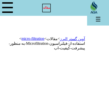
☰
مقاله
☰
>
micro-filtration
>
>
آوین گستر البرز
مقالات
استفاده-از-فیلتراسیون-Microfiltration-به-منظور-
پیشرفت-کیفیت-اب