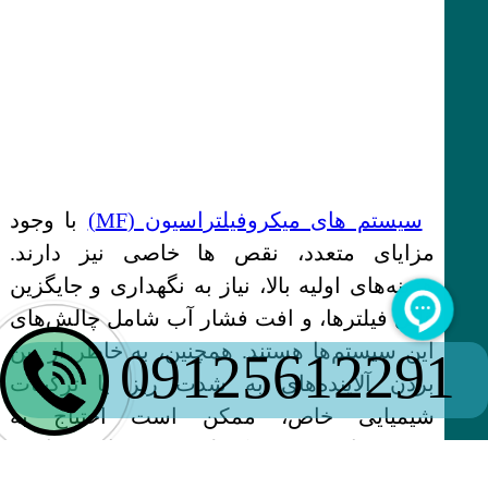
سیستم های میکروفیلتراسیون (MF)
با وجود
مزایای متعدد، نقص ها خاصی نیز دارند.
هزینه‌های اولیه بالا، نیاز به نگهداری و جایگزین
قابل فیلترها، و افت فشار آب شامل چالش‌های
این سیستم‌ها هستند. همچنین، به خاطر از بین
09125612291
بردن آلاینده‌های به شدت ریز یا ترکیبات
شیمیایی خاص، ممکن است احتیاج به
سیستم‌های تصفیه تکمیلی وجود داشته باشد.
فیلترهای استفاده‌شده نیز ممکن موجود احتیاج