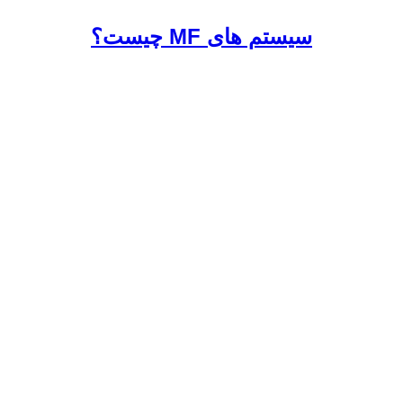
سیستم های MF چیست؟