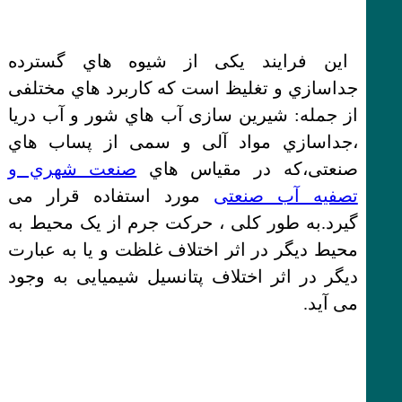
اﯾﻦ ﻓﺮاﯾﻨﺪ ﯾﮑﯽ از ﺷﯿﻮه ﻫﺎي ﮔﺴﺘﺮده
ﺟﺪاﺳﺎزي و ﺗﻐﻠﯿﻆ اﺳﺖ ﮐﻪ ﮐﺎرﺑﺮد ﻫﺎي ﻣﺨﺘﻠﻔﯽ
از ﺟﻤﻠﻪ: ﺷﯿﺮﯾﻦ ﺳﺎزی آب ﻫﺎي ﺷﻮر و آب درﯾﺎ
،ﺟﺪاﺳﺎزي ﻣﻮاد آﻟﯽ و ﺳﻤﯽ از ﭘﺴﺎب ﻫﺎي
ﺻﻨﻌﺘﯽ،ﮐﻪ در ﻣﻘﯿﺎس ﻫﺎي
ﺻﻨﻌﺖ ﺷﻬﺮي و
تصفیه آب ﺻﻨﻌﺘﯽ
ﻣﻮرد اﺳﺘﻔﺎده ﻗﺮار ﻣﯽ
ﮔﯿﺮد.ﺑﻪ ﻃﻮر ﮐﻠﯽ ، ﺣﺮﮐﺖ ﺟﺮم از ﯾﮏ ﻣﺤﯿﻂ ﺑﻪ
ﻣﺤﯿﻂ دﯾﮕﺮ در اﺛﺮ اﺧﺘﻠﺎف ﻏﻠﻈﺖ و ﯾﺎ ﺑﻪ ﻋﺒﺎرت
دﯾﮕﺮ در اﺛﺮ اﺧﺘﻠﺎف ﭘﺘﺎﻧﺴﯿﻞ ﺷﯿﻤﯿﺎﯾﯽ ﺑﻪ وﺟﻮد
ﻣﯽ آﯾﺪ.