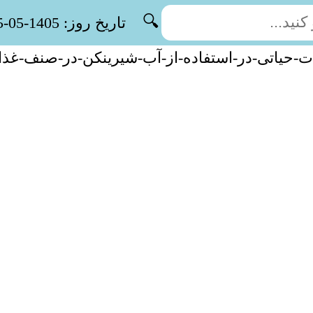
🔍
تاریخ روز: 1405-05-15
ت-حیاتی-در-استفاده-از-آب-شیرینکن-در-صنف-غذا