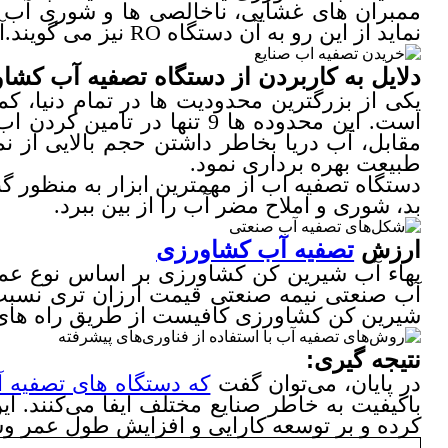
ممبران های غشایی، ناخالصی ها و شوری آب را 
نماید از این رو به آن دستگاه RO نیز می گویند.آب شیرین کن
دلایل به کاربردن از دستگاه تصفیه آب کشاور
یکی از بزرگترین محدودیت ها در تمام دنیا، ک
است. این محدوده ها 9 تنها
مقابل، آب دریا بخاطر داشتن حجم بالایی از نم
طبیعت بهره برداری نمود.
دستگاه تصفیه اب از مهمترین ابزار به منظور گ
بد، شوری و املاح مضر آب را از بین ببرد.
ارزش
تصفیه آب کشاورزی
بهاء آب شیرین کن کشاورزی بر اساس نوع عملک
آب صنعتی نیمه صنعتی قیمت ارزان تری نسبت 
شیرین کن کشاورزی کافیست از طریق راه های ا
نتیجه گیری:
در پایان، می‌توان گفت
که دستگاه های تصفیه
باکیفیت به خاطر صنایع مختلف ایفا می‌کنند. ای
کرده و بر توسعه کارایی و افزایش طول عمر وس