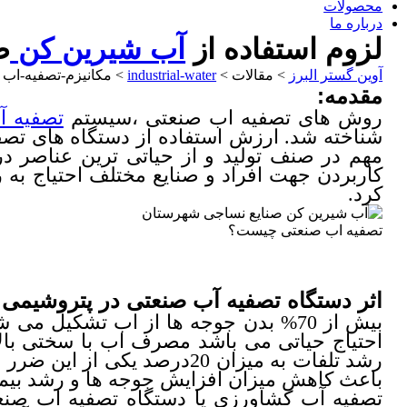
محصولات
درباره ما
لزوم استفاده از
آب شیرین کن
ص
آوین گستر البرز
>
مقالات
>
industrial-water
>
مکانیزم-تصفیه-اب
مقدمه:
روش های تصفیه اب صنعتی ،سیستم
تصفیه 
شناخته شد. ارزش استفاده از دستگاه های تصف
مهم در صنف تولید و از حیاتی ترین عناصر د
کاربردن جهت افراد و صنایع مختلف احتیاج به 
کرد.
تصفیه اب صنعتی چیست؟
اثر دستگاه تصفیه آب صنعتی در پتروشیمی
بیش از 70% بدن جوجه ها از اب تشکیل
احتیاج حیاتی می باشد مصرف اب با سختی بال
رشد تلفات به میزان 20درصد
باعث کاهش میزان افزایش جوجه ها و رشد بیم