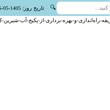
🔍
تاریخ روز: 1405-05-16
قه-راه‌اندازی-و-بهره-برداری-از-پکیج-آب-شیرین-کن