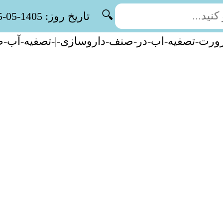
🔍
تاریخ روز: 1405-05-15
رت-تصفیه-اب-در-صنف-داروسازی-|-تصفیه-آب-ص