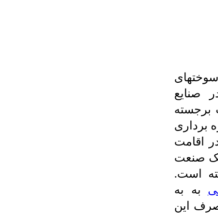
سوختهای
 صنایع
 برجسته
ه برداری
در اقامت
مک صنعت
ته است.
ی
به به
صرف این