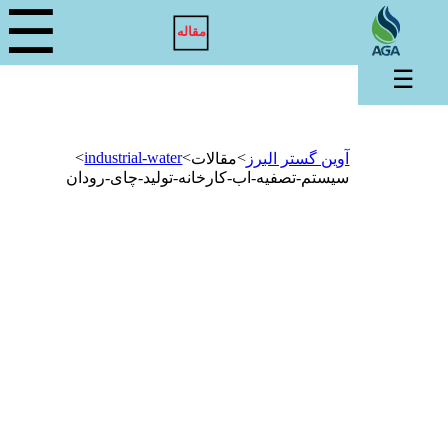
☰
مقاله
☰
>
industrial-water
>
>
آوین گستر البرز
مقالات
سیستم-تصفیه-اب-کارخانه-تولید-چای-رودان