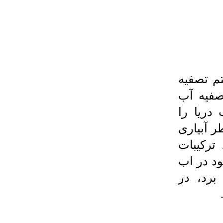
م تصفیه
می شود، 1 مدل تصفیه آب
دریا را
ر آبیاری
ن سیستم 99 درصد ترکیبات
د در اب
برد، در