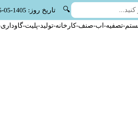
🔍
تاریخ روز: 1405-05-15
تم-تصفیه-اب-صنف-کارخانه-تولید-پلیت-گاوداری-