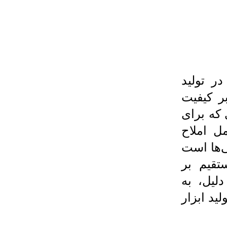
ر تولید
ر کیفیت
 که برای
مل املاح
ی‌ها است
تقیم بر
لیل، به
ید ابزار