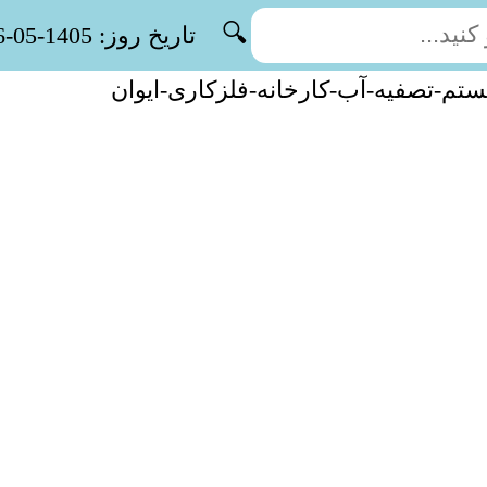
🔍
تاریخ روز: 1405-05-16
تم-تصفیه-آب-کارخانه-فلزکاری-ایوان