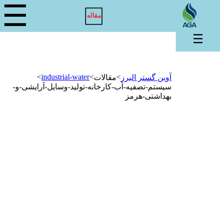
☰
مقاله
☰
>
industrial-water
>
>
آوین گستر البرز
مقالات
سیستم-تصفیه-آب-کارخانه-تولید-وسایل-آرایشی-و-
بهداشتی-هرمز