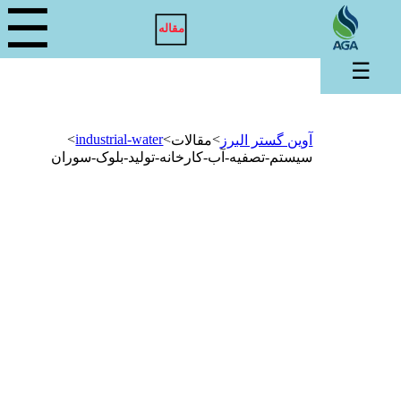
☰
مقاله
☰
>
industrial-water
>
>
آوین گستر البرز
مقالات
سیستم-تصفیه-آب-کارخانه-تولید-بلوک-سوران