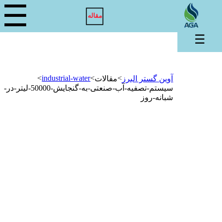
☰
مقاله
☰
>
industrial-water
>
>
آوین گستر البرز
مقالات
سیستم-تصفیه-آب-صنعتی-به-گنجایش-50000-لیتر-در-
شبانه-روز