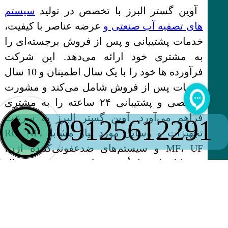
آوین گستر البرز با تخصص در تولید
سیستم
های تصفیه آب صنعتی و
عرضه عناصر با کیفیت،
خدمات پشتیبانی و پس از فروش برجسته‌ای را
به مشتری خود ارائه می‌دهد. این شرکت
فرآورده ها خود را با یک سال اطمینان و 10 سال
خدمات پس از فروش شامل می‌کند و مشورت
تخصصی و پشتیبانی ۲۴ ساعته را به مشتری
فراهم می‌آورد. آوین گستر البرز به سرعت
09125612291
تجهیزات و وسایل مورد نیاز مشابه RO، NF،
MF، UF و سیستم‌های ضدعفونی‌کننده ازن،
UV، کلریناتوررا تأمین می‌کند و همچنین متریال
اولیه شیمیایی ضروری نظیر آنتی اسکالانت و
رزین‌های سختی گیر را به مشتری در سراسر
ایران معرفی می‌دهد.