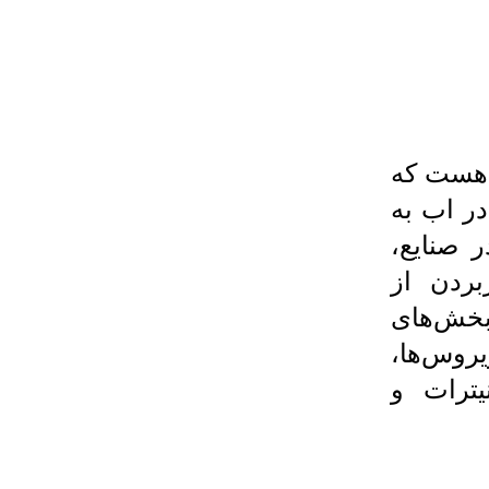
 هست که
ر اب به
 صنایع،
بردن از
 بخش‌های
روس‌ها،
یترات و