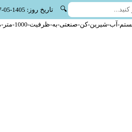
🔍
تاریخ روز: 1405-05-17
م-آب-شیرین-کن-صنعتی-به-ظرفیت-1000-متر-مکعب-در-شبانه-روز