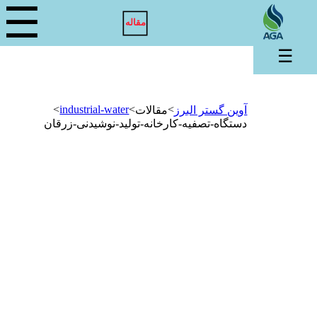
☰
مقاله
☰
>
industrial-water
>
>
آوین گستر البرز
مقالات
دستگاه-تصفیه-کارخانه-تولید-نوشیدنی-زرقان