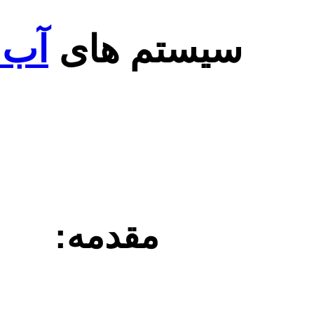
سیستم های
آب 
مقدمه: