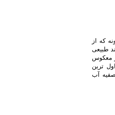
ه كه از
د طبیعی
 اسمز معکوس
ول ترین
فیه آب