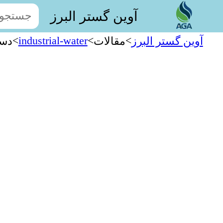
آوین گستر البرز
>
industrial-water
>
>
آوین گستر البرز
مقالات
دست