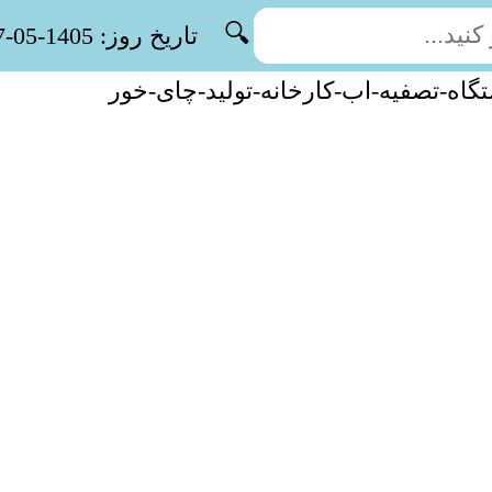
🔍
تاریخ روز: 1405-05-17
گاه-تصفیه-اب-کارخانه-تولید-چای-خور