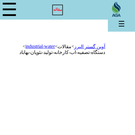
☰
مقاله
☰
>
industrial-water
>
>
آوین گستر البرز
مقالات
دستگاه-تصفیه-اب-کارخانه-تولید-نئوپان-بهاباد