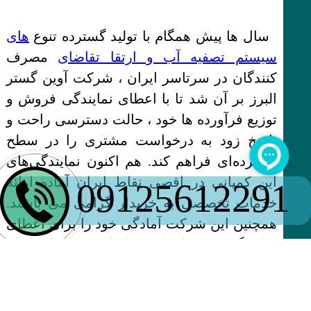
سال ها پیش همگام با تولید گسترده تنوع‌
های
سیستم تصفیه آب و ارتقا تقاضای
مصرف
کنندگان در سرتاسر ایران ، شرکت آوین گستر
البرز بر آن شد تا با اعطای نمایندگی فروش و
توزیع فرآورده ها خود ، حالت دسترسی راحت و
پاسخ زود به درخواست مشتری را در سطح
گسترده‌ای فراهم کند. هم اکنون نمایندگی‌های
این کمپانی در اقصی نقاط ایران آماده ارائه
09125612291
خدمات تخصصی به خریدار گرامی می باشند.
همچنین این شرکت آمادگی خود را برای اعطای
نمایندگی به متقاضیان بر اساس ضوابط موجود
اعلام می نماید.