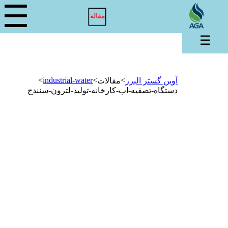
☰
مقاله
☰
>
industrial-water
>
>
آوین گستر البرز
مقالات
دستگاه-تصفیه-اب-کارخانه-تولید-لترون-سنندج