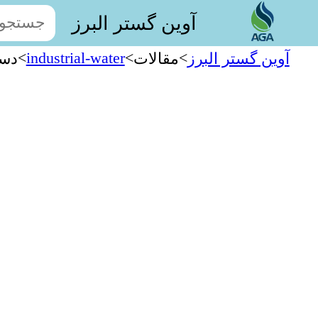
آوین گستر البرز
>
industrial-water
>
>
آوین گستر البرز
مقالات
دست