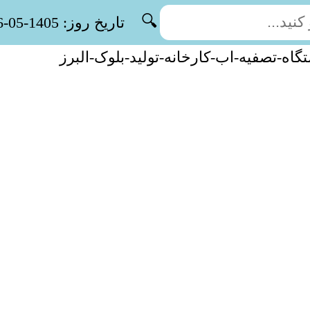
🔍
تاریخ روز: 1405-05-16
گاه-تصفیه-اب-کارخانه-تولید-بلوک-البرز