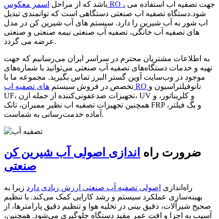
جهت تصفیه اب استفاده می
اسمز معکوس RO ،
باشد که از مراحل
شود.دستگاه تصفیه اب صنعتی دستگاهی است که توانمندی تبدیل
اب شور به آب شیرین را دارد. سیستم های آب شیرین کن در مدل
های تصفیه آب خانگی، تصفیه آب صنعتی نیمه صنعتی و صنعتی
عرضه می گردد.
به اطلاعات مشتریان محترم در سراسر ایران می‌رسانیم که جهت
تهیه و خدمات دستگاه‌های تصفیه آب صنعتی می‌توانید با شماره‌های
موجود در وب‌سایت آوین گستر البرز تماس بگیرید. مجموعه ما با
نانوفیلتراسیون و
های تصفیه اب RO
تخصص در فروش سیستم‌
UF، تجهیزات ضدعفونی‌کننده از جمله ازن، UV و کلریناتور، و
همچنین تجهیزات تصفیه اب نظیر ممبران، تانک FRP و بگ فیلتر،
آماده خدمت‌رسانی به شماست.
ضرورت راه
اندازی اصولی آب شیرین کن
صنعتی
راه‌اندازی
اصولی تصفیه آب صنعتی ارزش زیادی دارد
زیرا به
بهینه‌سازی عملکرد سیستم و رشد کارایی کمک می‌کند. با تنظیم
صحیح شیرآلات، دقیق بینی در تخلیه هوا و تنظیم دقیق پارامترها، از
آسیب به اجزا و افت عمر مفید دستگاه جلوگیری می‌شود. همچنین،